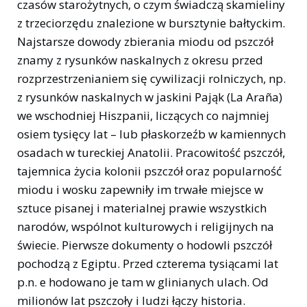
czasów starożytnych, o czym świadczą skamieliny
z trzeciorzędu znalezione w bursztynie bałtyckim.
Najstarsze dowody zbierania miodu od pszczół
znamy z rysunków naskalnych z okresu przed
rozprzestrzenianiem się cywilizacji rolniczych, np.
z rysunków naskalnych w jaskini Pająk (La Araña)
we wschodniej Hiszpanii, liczących co najmniej
osiem tysięcy lat – lub płaskorzeźb w kamiennych
osadach w tureckiej Anatolii. Pracowitość pszczół,
tajemnica życia kolonii pszczół oraz popularność
miodu i wosku zapewniły im trwałe miejsce w
sztuce pisanej i materialnej prawie wszystkich
narodów, wspólnot kulturowych i religijnych na
świecie. Pierwsze dokumenty o hodowli pszczół
pochodzą z Egiptu. Przed czterema tysiącami lat
p.n. e hodowano je tam w glinianych ulach. Od
milionów lat pszczoły i ludzi łączy historia.