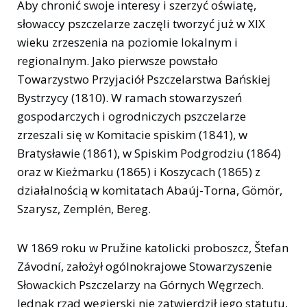
Aby chronić swoje interesy i szerzyć oświatę,
słowaccy pszczelarze zaczęli tworzyć już w XIX
wieku zrzeszenia na poziomie lokalnym i
regionalnym. Jako pierwsze powstało
Towarzystwo Przyjaciół Pszczelarstwa Bańskiej
Bystrzycy (1810). W ramach stowarzyszeń
gospodarczych i ogrodniczych pszczelarze
zrzeszali się w Komitacie spiskim (1841), w
Bratysławie (1861), w Spiskim Podgrodziu (1864)
oraz w Kieżmarku (1865) i Koszycach (1865) z
działalnością w komitatach Abaúj-Torna, Gömör,
Szarysz, Zemplén, Bereg.
W 1869 roku w Pružine katolicki proboszcz, Štefan
Závodní, założył ogólnokrajowe Stowarzyszenie
Słowackich Pszczelarzy na Górnych Węgrzech.
Jednak rząd węgierski nie zatwierdził jego statutu,