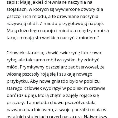
zapis: Mają jakieś drewniane naczynia na
stojakach, w których są wywiercone otwory dla
pszczół i ich miodu, a te drewniane naczynia
nazywają ulidż. Z miodu przygotowują napoje.
Mają dużo tego napoju i miodu a między nimi są
tacy, co mają sto wielkich naczyń z miodem.”
Człowiek starał się złowić zwierzynę lub złowić
rybę, ale tak samo robił wszystko, by zdobyć
miód. Prymitywny pszczelarz zaobserwował, że
wiosną pszczoły roją się i szukają nowego
przybytku. Aby nowe gniazdo było w pobliżu
starego, człowiek wydrążył w pobliskim drzewie
barć (dziuplę), którą chętnie zajęły rojące się
pszczoły. Ta metoda chowu pszczół została
nazwana
bartnictwem
, a swoje początki miała w
ostatnich stuleciach przed naszą erą. Największy