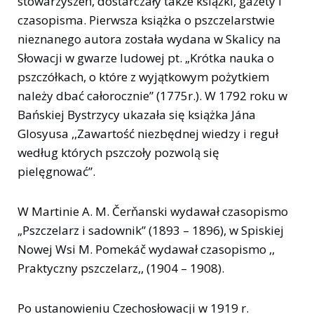
stowarzyszeń, dostarczały także książki, gazety i
czasopisma. Pierwsza książka o pszczelarstwie
nieznanego autora została wydana w Skalicy na
Słowacji w gwarze ludowej pt. „Krótka nauka o
pszczółkach, o które z wyjątkowym pożytkiem
należy dbać całorocznie” (1775r.). W 1792 roku w
Bańskiej Bystrzycy ukazała się książka Jána
Glosyusa ,,Zawartość niezbędnej wiedzy i reguł
według których pszczoły pozwolą się
pielęgnować”.
W Martinie A. M. Čerňanski wydawał czasopismo
„Pszczelarz i sadownik” (1893 – 1896), w Spiskiej
Nowej Wsi M. Pomekáč wydawał czasopismo ,,
Praktyczny pszczelarz,, (1904 – 1908).
Po ustanowieniu Czechosłowacji w 1919 r.